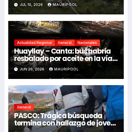
fallecidos y heridos
JUL 10, 2026
MAURIPOOL
Actualidad Regional
General
Nacionales
Huayllay – Canta: bus habría
resbalado por aceite en la vía e
impactó auto siniestrado
JUN 26, 2026
MAURIPOOL
dejando dos fallecidos
General
PASCO: Trágica búsqueda
termina con hallazgo de joven
sin vida en Rancas