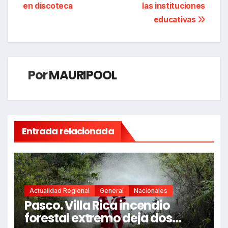
entradas
en discoteca
las instituciones
educativas
Por
MAURIPOOL
Entrada relacionada
Actualidad Regional
General
Nacionales
Pasco. Villa Rica incendio
forestal extremo deja dos