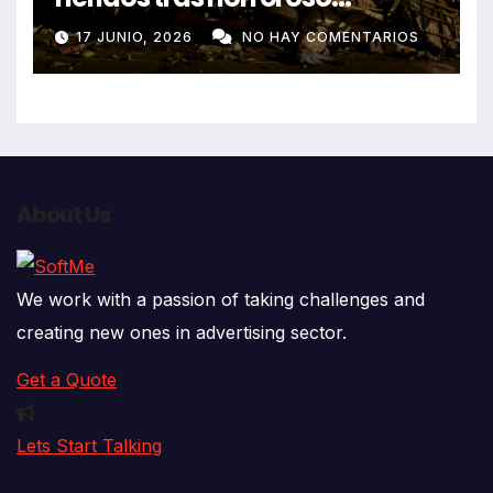
despiste de bus Real Chancas
17 JUNIO, 2026
NO HAY COMENTARIOS
que impactó contra vivienda
About Us
We work with a passion of taking challenges and
creating new ones in advertising sector.
Get a Quote
Lets Start Talking