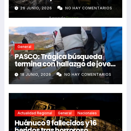
e impactó auto siniestrado
26 JUNIO, 2026
NO HAY COMENTARIOS
dejando dos fallecidos
General
PASCO: Trágica búsqueda
termina con hallazgo de joven
sin vida en Rancas
18 JUNIO, 2026
NO HAY COMENTARIOS
Actualidad Regional
General
Nacionales
Huánuco 9 fallecidos y 16
heridos tras horroroso