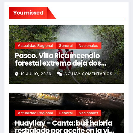
You missed
Actualidad Regional
General
Nacionales
Pasco. Villa Rica incendio
forestal extremo deja dos
fallecidos y heridos
10 JULIO, 2026
NO HAY COMENTARIOS
Actualidad Regional
General
Nacionales
Huayllay – Canta: bus habría
resbalado por aceite en la vía