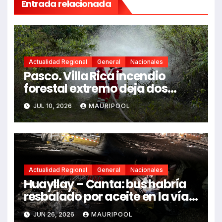
Entrada relacionada
Actualidad Regional
General
Nacionales
Pasco. Villa Rica incendio
forestal extremo deja dos
fallecidos y heridos
JUL 10, 2026
MAURIPOOL
Actualidad Regional
General
Nacionales
Huayllay – Canta: bus habría
resbalado por aceite en la vía e
impactó auto siniestrado
JUN 26, 2026
MAURIPOOL
dejando dos fallecidos