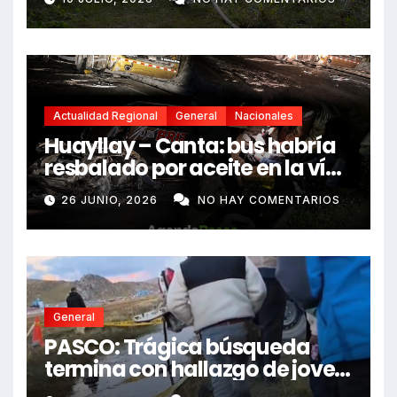
Actualidad Regional
General
Nacionales
Huayllay – Canta: bus habría
resbalado por aceite en la vía
e impactó auto siniestrado
26 JUNIO, 2026
NO HAY COMENTARIOS
dejando dos fallecidos
General
PASCO: Trágica búsqueda
termina con hallazgo de joven
sin vida en Rancas