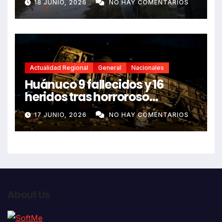
18 JUNIO, 2026
NO HAY COMENTARIOS
Actualidad Regional
General
Nacionales
Huánuco 9 fallecidos y 16
heridos tras horroroso
despiste de bus Real Chancas
17 JUNIO, 2026
NO HAY COMENTARIOS
que impactó contra vivienda
About Us