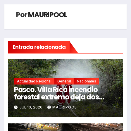
Por
MAURIPOOL
Entrada relacionada
Actualidad Regional
General
Nacionales
Pasco. Villa Rica incendio
forestal extremo deja dos
fallecidos y heridos
JUL 10, 2026
MAURIPOOL