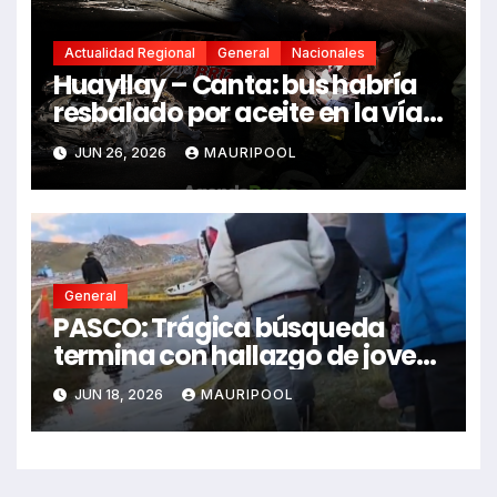
Actualidad Regional
General
Nacionales
Huayllay – Canta: bus habría
resbalado por aceite en la vía e
impactó auto siniestrado
JUN 26, 2026
MAURIPOOL
dejando dos fallecidos
General
PASCO: Trágica búsqueda
termina con hallazgo de joven
sin vida en Rancas
JUN 18, 2026
MAURIPOOL