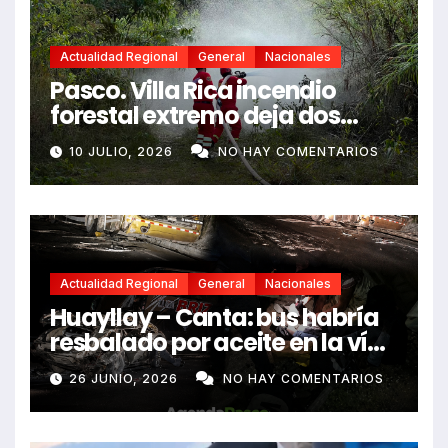
Actualidad Regional
General
Nacionales
Pasco. Villa Rica incendio
forestal extremo deja dos
fallecidos y heridos
10 JULIO, 2026
NO HAY COMENTARIOS
Actualidad Regional
General
Nacionales
Huayllay – Canta: bus habría
resbalado por aceite en la vía
e impactó auto siniestrado
26 JUNIO, 2026
NO HAY COMENTARIOS
dejando dos fallecidos