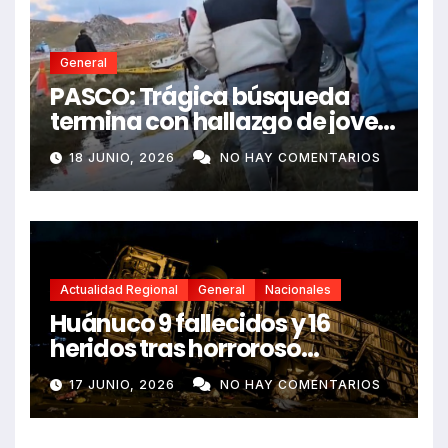
General
PASCO: Trágica búsqueda
termina con hallazgo de joven
sin vida en Rancas
18 JUNIO, 2026
NO HAY COMENTARIOS
Actualidad Regional
General
Nacionales
Huánuco 9 fallecidos y 16
heridos tras horroroso
despiste de bus Real Chancas
17 JUNIO, 2026
NO HAY COMENTARIOS
que impactó contra vivienda