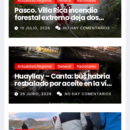
Actualidad Regional
General
Nacionales
Pasco. Villa Rica incendio
forestal extremo deja dos
fallecidos y heridos
10 JULIO, 2026
NO HAY COMENTARIOS
Actualidad Regional
General
Nacionales
Huayllay – Canta: bus habría
resbalado por aceite en la vía
e impactó auto siniestrado
26 JUNIO, 2026
NO HAY COMENTARIOS
dejando dos fallecidos