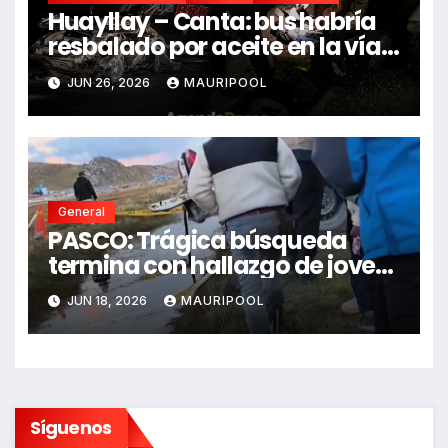
Huayllay – Canta: bus habría
resbalado por aceite en la vía e
impactó auto siniestrado
JUN 26, 2026
MAURIPOOL
dejando dos fallecidos
General
PASCO: Trágica búsqueda
termina con hallazgo de joven
sin vida en Rancas
JUN 18, 2026
MAURIPOOL
Síguenos