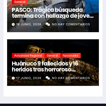
General
PASCO: Trágica búsqueda
termina con hallazgo de joven
sin vida en Rancas
18 JUNIO, 2026
NO HAY COMENTARIOS
Actualidad Regional
General
Nacionales
Huánuco 9 fallecidos y 16
heridos tras horroroso
despiste de bus Real Chancas
17 JUNIO, 2026
NO HAY COMENTARIOS
que impactó contra vivienda