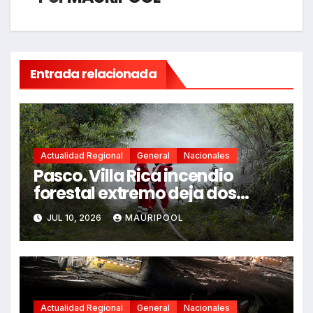
Entrada relacionada
Actualidad Regional
General
Nacionales
Pasco. Villa Rica incendio
forestal extremo deja dos
fallecidos y heridos
JUL 10, 2026
MAURIPOOL
Actualidad Regional
General
Nacionales