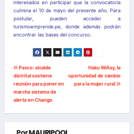
interesados en participar que la convocatoria
culmina el 10 de mayo del presente año. Para
postular, pueden acceder a
turismoemprende.pe, donde además podrán
encontrar las bases del concurso.
Navegación
Pasco: alcalde
Haku Wiñay, la
distrital sostiene
oportunidad de cambio
de
reunión para poner en
para la mujer rural
entradas
marcha sistema de
alerta en Chango
Por
MAURIPOOL