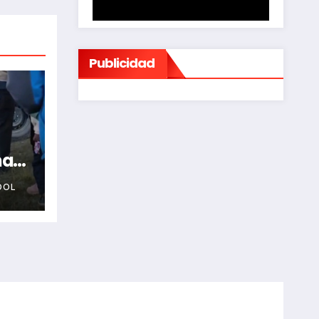
Publicidad
na
OOL