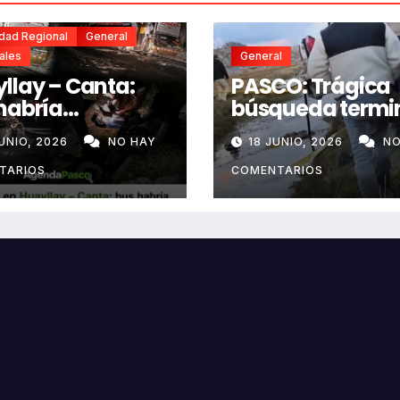
idad Regional
General
ales
General
llay – Canta:
PASCO: Trágica
habría
búsqueda termi
alado por aceite
con hallazgo de
UNIO, 2026
NO HAY
18 JUNIO, 2026
NO
a vía e impactó
joven sin vida en
 siniestrado
Rancas
TARIOS
COMENTARIOS
ndo dos
ecidos