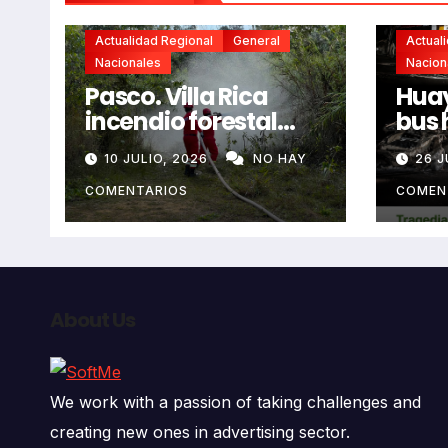
Actualidad Regional
General
Actual
Nacionales
Nacion
Pasco. Villa Rica
Huay
incendio forestal
bus 
extremo deja dos
resb
10 JULIO, 2026
NO HAY
26 J
fallecidos y heridos
en l
auto
COMENTARIOS
COMEN
deja
fall
About Us
We work with a passion of taking challenges and
creating new ones in advertising sector.