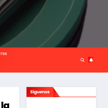
RTES
Síguenos
 la