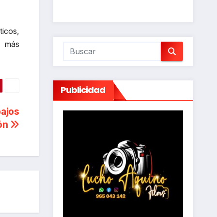
icos,
s más
Publicidad
bajos
ión