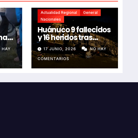
Actualidad Regional
General
Nacionales
Huánuco 9 fallecidos
na
y 16 heridos tras
horroroso despiste
 HAY
17 JUNIO, 2026
NO HAY
de bus Real Chancas
que impactó contra
COMENTARIOS
vivienda