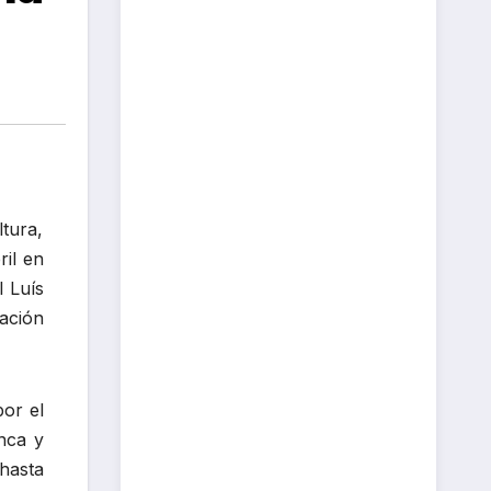
ltura,
ril en
 Luís
ación
por el
nca y
hasta