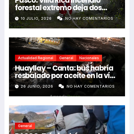
Pasco. Villa Rica incendio
forestal extremo deja dos
fallecidos y heridos
10 JULIO, 2026
NO HAY COMENTARIOS
Actualidad Regional
General
Nacionales
Huayllay – Canta: bus habría
resbalado por aceite en la vía
e impactó auto siniestrado
26 JUNIO, 2026
NO HAY COMENTARIOS
dejando dos fallecidos
General