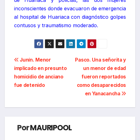
de Huariaca y policías, las dos mujeres
inconscientes donde evacuaron de emergencia
al hospital de Huariaca con diagnóstico golpes
contusos y traumatismo moderado.
Navegación
Junín. Menor
Pasco. Una señorita y
implicado en presunto
un menor de edad
de
homicidio de anciano
fueron reportados
entradas
fue detenido
como desaparecidos
en Yanacancha
Por
MAURIPOOL