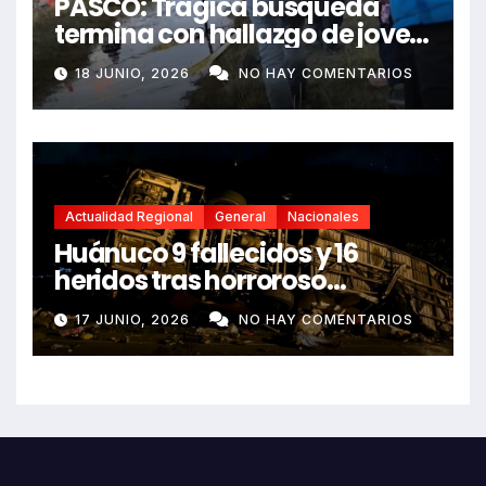
PASCO: Trágica búsqueda
termina con hallazgo de joven
sin vida en Rancas
18 JUNIO, 2026
NO HAY COMENTARIOS
Actualidad Regional
General
Nacionales
Huánuco 9 fallecidos y 16
heridos tras horroroso
despiste de bus Real Chancas
17 JUNIO, 2026
NO HAY COMENTARIOS
que impactó contra vivienda