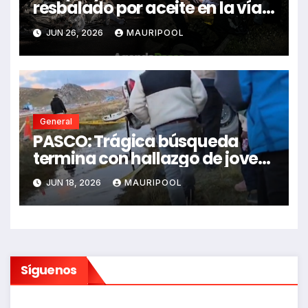
resbalado por aceite en la vía e
impactó auto siniestrado
JUN 26, 2026
MAURIPOOL
dejando dos fallecidos
General
PASCO: Trágica búsqueda
termina con hallazgo de joven
sin vida en Rancas
JUN 18, 2026
MAURIPOOL
Síguenos