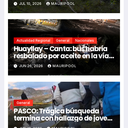
fallecidos y heridos
JUL 10, 2026
MAURIPOOL
Actualidad Regional
General
Nacionales
Huayllay – Canta: bus habría
resbalado por aceite en la vía e
impactó auto siniestrado
JUN 26, 2026
MAURIPOOL
dejando dos fallecidos
General
PASCO: Trágica búsqueda
termina con hallazgo de joven
sin vida en Rancas