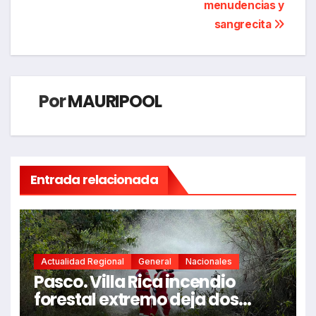
entradas
menudencias y
sangrecita
Por
MAURIPOOL
Entrada relacionada
Actualidad Regional
General
Nacionales
Pasco. Villa Rica incendio
forestal extremo deja dos