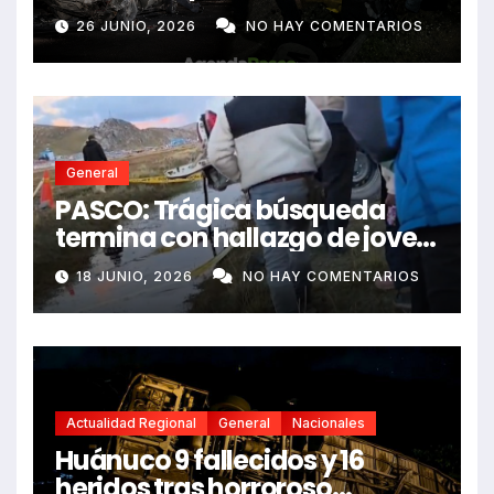
e impactó auto siniestrado
26 JUNIO, 2026
NO HAY COMENTARIOS
dejando dos fallecidos
General
PASCO: Trágica búsqueda
termina con hallazgo de joven
sin vida en Rancas
18 JUNIO, 2026
NO HAY COMENTARIOS
Actualidad Regional
General
Nacionales
Huánuco 9 fallecidos y 16
heridos tras horroroso