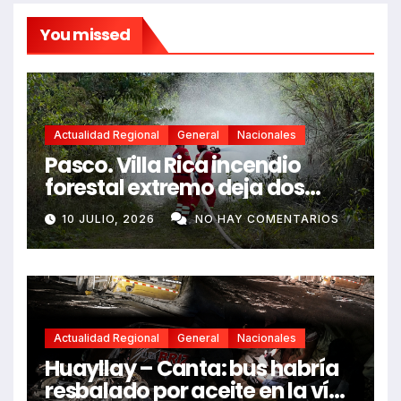
You missed
Actualidad Regional
General
Nacionales
Pasco. Villa Rica incendio
forestal extremo deja dos
fallecidos y heridos
10 JULIO, 2026
NO HAY COMENTARIOS
Actualidad Regional
General
Nacionales
Huayllay – Canta: bus habría
resbalado por aceite en la vía