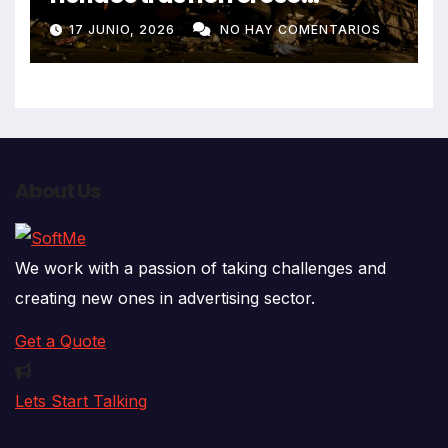
despiste de bus Real Chancas
17 JUNIO, 2026
NO HAY COMENTARIOS
que impactó contra vivienda
About Us
We work with a passion of taking challenges and
creating new ones in advertising sector.
Get a Quote
Lets Start Talking