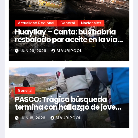
Actualidad Regional
General
Nacionales
Huayllay – Canta: bus habría
resbalado por aceite en la vía e
impactó auto siniestrado
JUN 26, 2026
MAURIPOOL
dejando dos fallecidos
General
PASCO: Trágica búsqueda
termina con hallazgo de joven
sin vida en Rancas
JUN 18, 2026
MAURIPOOL