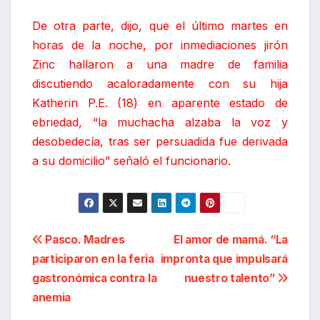
De otra parte, dijo, que el último martes en
horas de la noche, por inmediaciones jirón
Zinc hallaron a una madre de familia
discutiendo acaloradamente con su hija
Katherin P.E. (18) en aparente estado de
ebriedad, “la muchacha alzaba la voz y
desobedecía, tras ser persuadida fue derivada
a su domicilio” señaló el funcionario.
Navegación
Pasco. Madres
El amor de mamá. “La
participaron en la feria
impronta que impulsará
de
gastronómica contra la
nuestro talento”
entradas
anemia