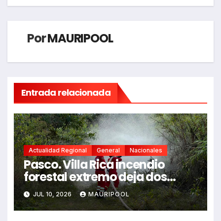
Por
MAURIPOOL
Entrada relacionada
Actualidad Regional
General
Nacionales
Pasco. Villa Rica incendio
forestal extremo deja dos
fallecidos y heridos
JUL 10, 2026
MAURIPOOL