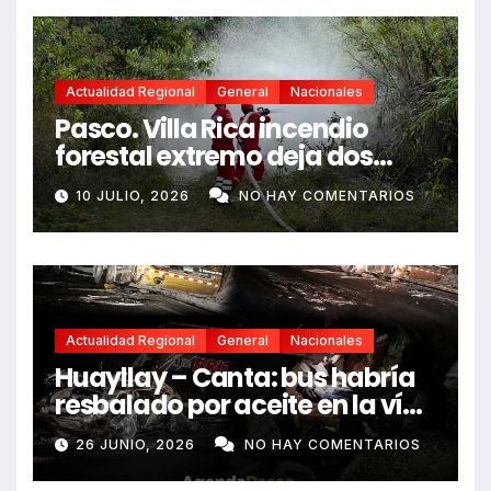
Actualidad Regional
General
Nacionales
Pasco. Villa Rica incendio
forestal extremo deja dos
fallecidos y heridos
10 JULIO, 2026
NO HAY COMENTARIOS
Actualidad Regional
General
Nacionales
Huayllay – Canta: bus habría
resbalado por aceite en la vía
e impactó auto siniestrado
26 JUNIO, 2026
NO HAY COMENTARIOS
dejando dos fallecidos