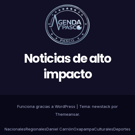
Noticias de alto
impacto
Funciona gracias a WordPress
|
Tema: newstack por
Themeansar
.
Nacionales
Regionales
Daniel Carrión
Oxapampa
Culturales
Deportes