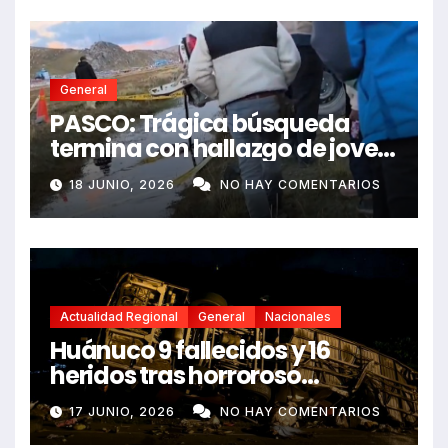
General
PASCO: Trágica búsqueda
termina con hallazgo de joven
sin vida en Rancas
18 JUNIO, 2026
NO HAY COMENTARIOS
Actualidad Regional
General
Nacionales
Huánuco 9 fallecidos y 16
heridos tras horroroso
despiste de bus Real Chancas
17 JUNIO, 2026
NO HAY COMENTARIOS
que impactó contra vivienda