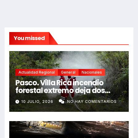
You missed
Actualidad Regional
General
Nacionales
Pasco. Villa Rica incendio
forestal extremo deja dos
fallecidos y heridos
10 JULIO, 2026
NO HAY COMENTARIOS