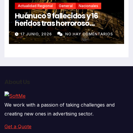
Actualidad Regional
General
Nacionales
Huánuco 9 fallecidos y 16
heridos tras horroroso
despiste de bus Real Chancas
17 JUNIO, 2026
NO HAY COMENTARIOS
que impactó contra vivienda
About Us
We work with a passion of taking challenges and
creating new ones in advertising sector.
Get a Quote