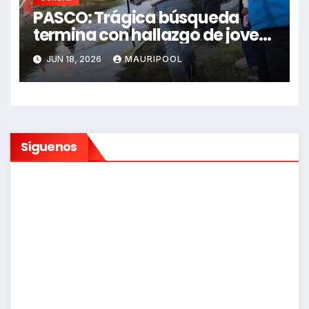
PASCO: Trágica búsqueda
termina con hallazgo de joven
sin vida en Rancas
JUN 18, 2026
MAURIPOOL
Síguenos