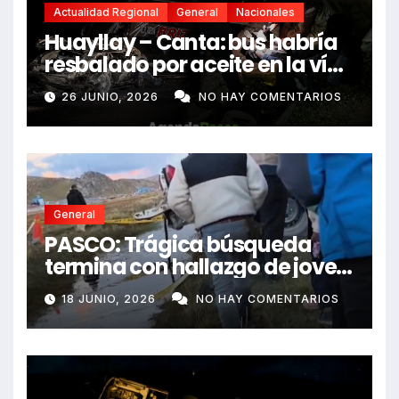
Actualidad Regional
General
Nacionales
Huayllay – Canta: bus habría
resbalado por aceite en la vía
e impactó auto siniestrado
26 JUNIO, 2026
NO HAY COMENTARIOS
dejando dos fallecidos
General
PASCO: Trágica búsqueda
termina con hallazgo de joven
sin vida en Rancas
18 JUNIO, 2026
NO HAY COMENTARIOS