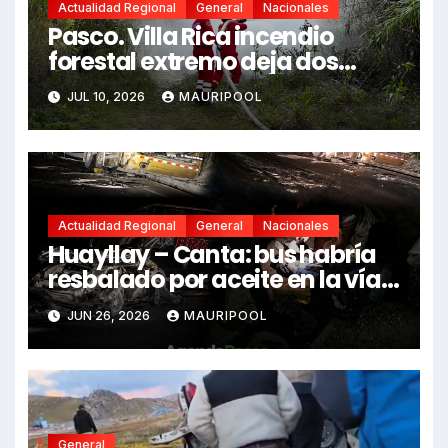
Actualidad Regional
General
Nacionales
Pasco. Villa Rica incendio
forestal extremo deja dos
fallecidos y heridos
JUL 10, 2026
MAURIPOOL
Actualidad Regional
General
Nacionales
Huayllay – Canta: bus habría
resbalado por aceite en la vía e
impactó auto siniestrado
JUN 26, 2026
MAURIPOOL
dejando dos fallecidos
General