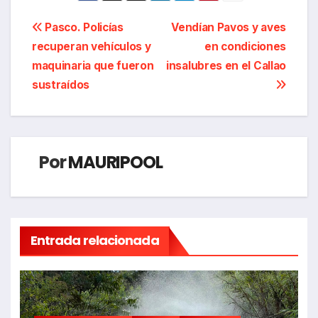
Navegación
Pasco. Policías
Vendían Pavos y aves
recuperan vehículos y
en condiciones
de
maquinaria que fueron
insalubres en el Callao
entradas
sustraídos
Por
MAURIPOOL
Entrada relacionada