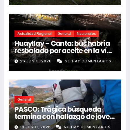
Actualidad Regional
General
Nacionales
Huayllay – Canta: bus habría
resbalado por aceite en la vía
e impactó auto siniestrado
26 JUNIO, 2026
NO HAY COMENTARIOS
dejando dos fallecidos
General
PASCO: Trágica búsqueda
termina con hallazgo de joven
sin vida en Rancas
18 JUNIO, 2026
NO HAY COMENTARIOS