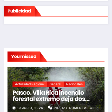
Publicidad
You missed
Actualidad Regional
General
Nacionales
Pasco. Villa Rica incendio
forestal extremo deja dos
fallecidos y heridos
10 JULIO, 2026
NO HAY COMENTARIOS