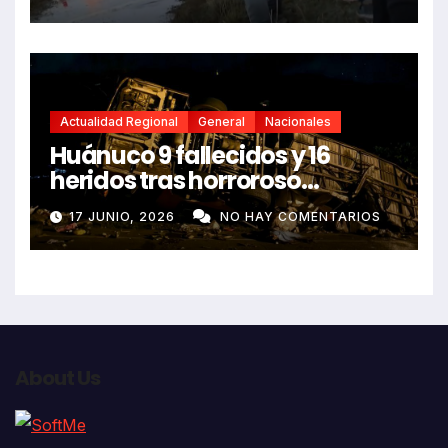
Actualidad Regional
General
Nacionales
Huánuco 9 fallecidos y 16
heridos tras horroroso
despiste de bus Real Chancas
17 JUNIO, 2026
NO HAY COMENTARIOS
que impactó contra vivienda
About Us