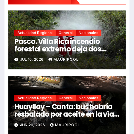
Actualidad Regional
General
Nacionales
Pasco. Villa Rica incendio
forestal extremo deja dos
fallecidos y heridos
JUL 10, 2026
MAURIPOOL
Actualidad Regional
General
Nacionales
Huayllay – Canta: bus habría
resbalado por aceite en la vía e
impactó auto siniestrado
JUN 26, 2026
MAURIPOOL
dejando dos fallecidos