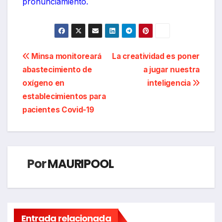
pronunciamiento.
Navegación
Minsa monitoreará
La creatividad es poner
abastecimiento de
a jugar nuestra
de
oxígeno en
inteligencia
entradas
establecimientos para
pacientes Covid-19
Por
MAURIPOOL
Entrada relacionada