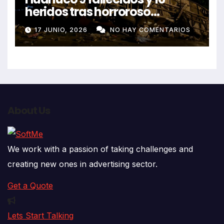
heridos tras horroroso
despiste de bus Real Chancas
17 JUNIO, 2026
NO HAY COMENTARIOS
que impactó contra vivienda
About Us
We work with a passion of taking challenges and
creating new ones in advertising sector.
Get a Quote
Lets Start Talking