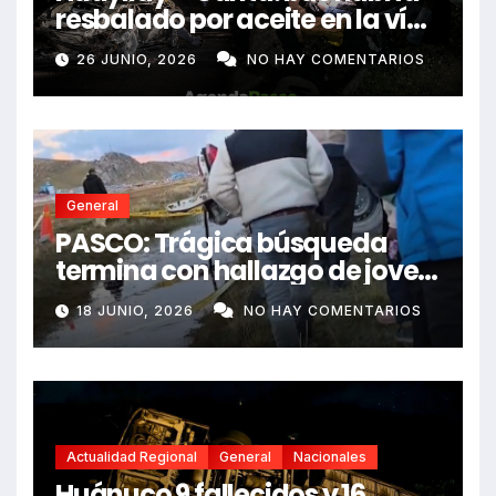
resbalado por aceite en la vía
e impactó auto siniestrado
26 JUNIO, 2026
NO HAY COMENTARIOS
dejando dos fallecidos
General
PASCO: Trágica búsqueda
termina con hallazgo de joven
sin vida en Rancas
18 JUNIO, 2026
NO HAY COMENTARIOS
Actualidad Regional
General
Nacionales
Huánuco 9 fallecidos y 16