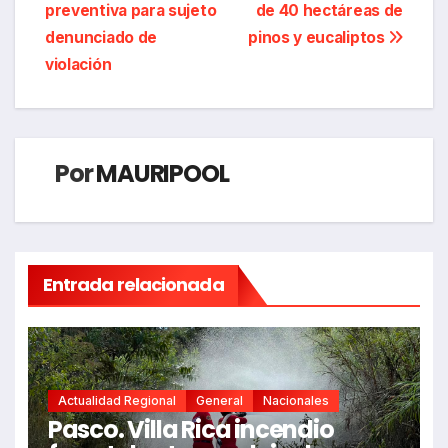
preventiva para sujeto
de 40 hectáreas de
de
denunciado de
pinos y eucaliptos
entradas
violación
Por
MAURIPOOL
Entrada relacionada
Actualidad Regional
General
Nacionales
Pasco. Villa Rica incendio