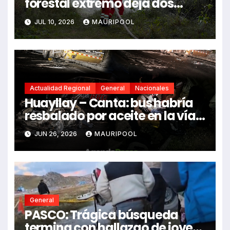
forestal extremo deja dos
fallecidos y heridos
JUL 10, 2026
MAURIPOOL
Actualidad Regional
General
Nacionales
Huayllay – Canta: bus habría
resbalado por aceite en la vía e
impactó auto siniestrado
JUN 26, 2026
MAURIPOOL
dejando dos fallecidos
General
PASCO: Trágica búsqueda
termina con hallazgo de joven