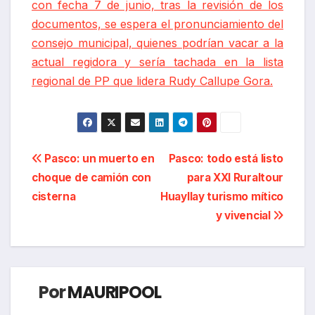
con fecha 7 de junio, tras la revisión de los
documentos, se espera el pronunciamiento del
consejo municipal, quienes podrían vacar a la
actual regidora y sería tachada en la lista
regional de PP que lidera Rudy Callupe Gora.
Navegación
Pasco: un muerto en
Pasco: todo está listo
choque de camión con
para XXI Ruraltour
de
cisterna
Huayllay turismo mítico
entradas
y vivencial
Por
MAURIPOOL