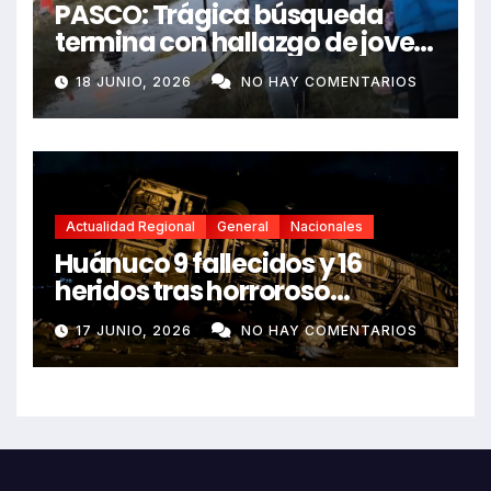
PASCO: Trágica búsqueda
termina con hallazgo de joven
sin vida en Rancas
18 JUNIO, 2026
NO HAY COMENTARIOS
Actualidad Regional
General
Nacionales
Huánuco 9 fallecidos y 16
heridos tras horroroso
despiste de bus Real Chancas
17 JUNIO, 2026
NO HAY COMENTARIOS
que impactó contra vivienda