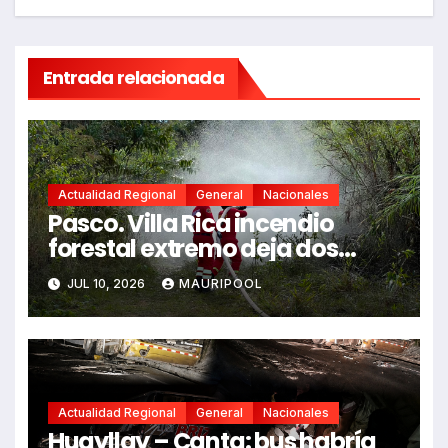
Entrada relacionada
Actualidad Regional
General
Nacionales
Pasco. Villa Rica incendio
forestal extremo deja dos
fallecidos y heridos
JUL 10, 2026
MAURIPOOL
Actualidad Regional
General
Nacionales
Huayllay – Canta: bus habría