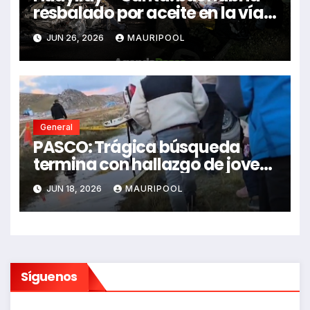
resbalado por aceite en la vía e
impactó auto siniestrado
JUN 26, 2026
MAURIPOOL
dejando dos fallecidos
General
PASCO: Trágica búsqueda
termina con hallazgo de joven
sin vida en Rancas
JUN 18, 2026
MAURIPOOL
Síguenos