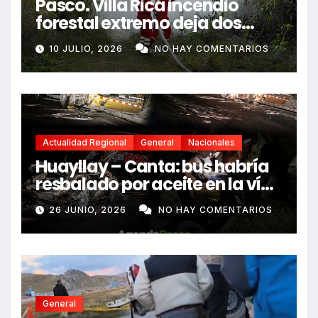
Pasco. Villa Rica incendio
forestal extremo deja dos
fallecidos y heridos
10 JULIO, 2026
NO HAY COMENTARIOS
Actualidad Regional
General
Nacionales
Huayllay – Canta: bus habría
resbalado por aceite en la vía
e impactó auto siniestrado
26 JUNIO, 2026
NO HAY COMENTARIOS
dejando dos fallecidos
General