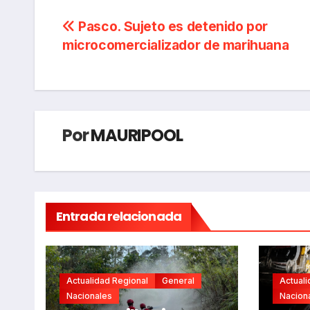
Navegación
Pasco. Sujeto es detenido por
microcomercializador de marihuana
de
entradas
Por
MAURIPOOL
Entrada relacionada
Actualidad Regional
General
Actuali
Nacionales
Nacion