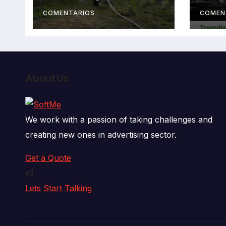
fallecidos y heridos
en l
auto
COMENTARIOS
COMEN
deja
fall
About Us
We work with a passion of taking challenges and
creating new ones in advertising sector.
Get a Quote
Lets Start Talking