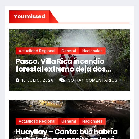
You missed
Actualidad Regional
General
Nacionales
Pasco. Villa Rica incendio
forestal extremo deja dos
fallecidos y heridos
10 JULIO, 2026
NO HAY COMENTARIOS
Actualidad Regional
General
Nacionales
Huayllay – Canta: bus habría