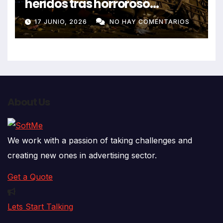
heridos tras horroroso
despiste de bus Real Chancas
17 JUNIO, 2026
NO HAY COMENTARIOS
que impactó contra vivienda
About Us
We work with a passion of taking challenges and
creating new ones in advertising sector.
Get a Quote
Lets Start Talking