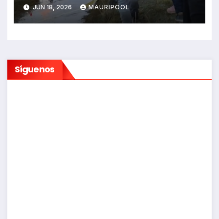
sin vida en Rancas
JUN 18, 2026
MAURIPOOL
Síguenos