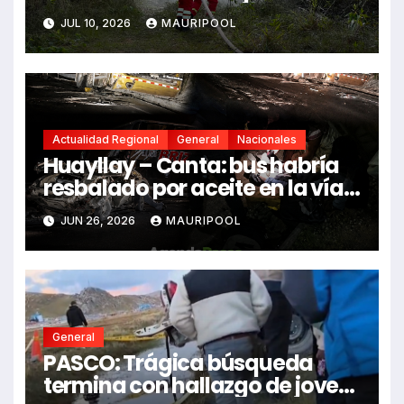
fallecidos y heridos
JUL 10, 2026
MAURIPOOL
Actualidad Regional
General
Nacionales
Huayllay – Canta: bus habría
resbalado por aceite en la vía e
impactó auto siniestrado
JUN 26, 2026
MAURIPOOL
dejando dos fallecidos
General
PASCO: Trágica búsqueda
termina con hallazgo de joven