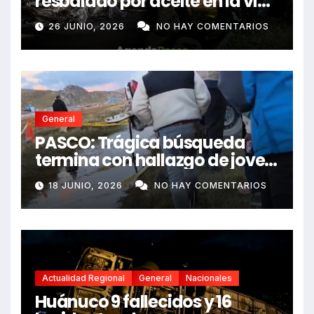
resbalado por aceite en la vía
e impactó auto siniestrado
26 JUNIO, 2026
NO HAY COMENTARIOS
dejando dos fallecidos
General
PASCO: Trágica búsqueda
termina con hallazgo de joven
sin vida en Rancas
18 JUNIO, 2026
NO HAY COMENTARIOS
Actualidad Regional
General
Nacionales
Huánuco 9 fallecidos y 16