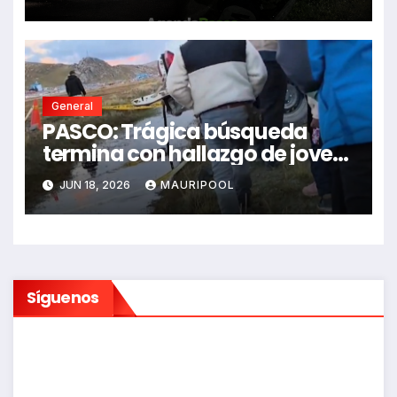
dejando dos fallecidos
General
PASCO: Trágica búsqueda
termina con hallazgo de joven
sin vida en Rancas
JUN 18, 2026
MAURIPOOL
Síguenos