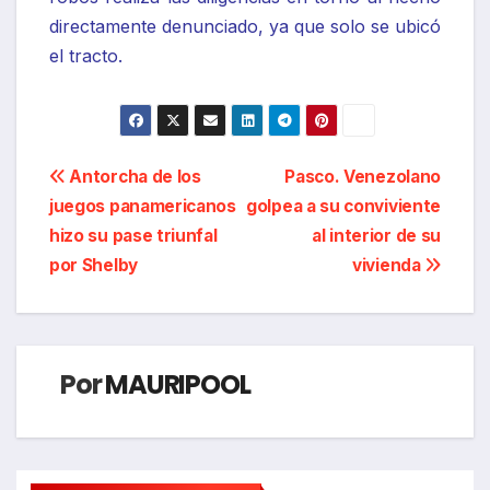
directamente denunciado, ya que solo se ubicó
el tracto.
Navegación
Antorcha de los
Pasco. Venezolano
juegos panamericanos
golpea a su conviviente
de
hizo su pase triunfal
al interior de su
entradas
por Shelby
vivienda
Por
MAURIPOOL