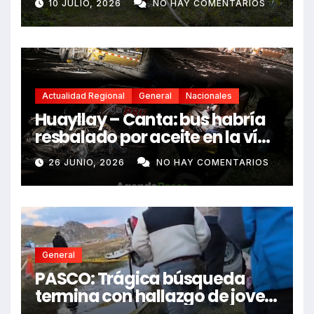
10 JULIO, 2026
NO HAY COMENTARIOS
Actualidad Regional
General
Nacionales
Huayllay – Canta: bus habría
resbalado por aceite en la vía
e impactó auto siniestrado
26 JUNIO, 2026
NO HAY COMENTARIOS
dejando dos fallecidos
General
PASCO: Trágica búsqueda
termina con hallazgo de joven
sin vida en Rancas