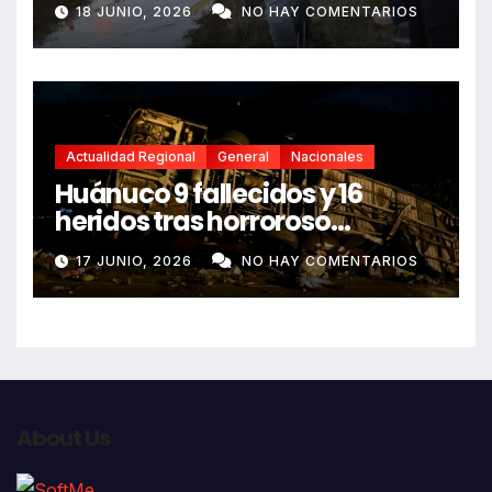
18 JUNIO, 2026
NO HAY COMENTARIOS
Actualidad Regional
General
Nacionales
Huánuco 9 fallecidos y 16
heridos tras horroroso
despiste de bus Real Chancas
17 JUNIO, 2026
NO HAY COMENTARIOS
que impactó contra vivienda
About Us