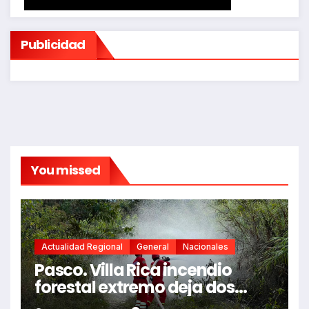
Publicidad
You missed
Actualidad Regional
General
Nacionales
Pasco. Villa Rica incendio
forestal extremo deja dos
fallecidos y heridos