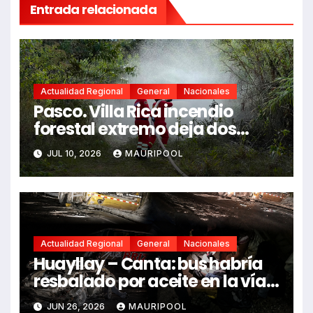
Entrada relacionada
Actualidad Regional
General
Nacionales
Pasco. Villa Rica incendio
forestal extremo deja dos
fallecidos y heridos
JUL 10, 2026
MAURIPOOL
Actualidad Regional
General
Nacionales
Huayllay – Canta: bus habría
resbalado por aceite en la vía e
impactó auto siniestrado
JUN 26, 2026
MAURIPOOL