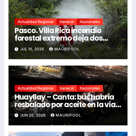
Actualidad Regional
General
Nacionales
Pasco. Villa Rica incendio
forestal extremo deja dos
fallecidos y heridos
JUL 10, 2026
MAURIPOOL
Actualidad Regional
General
Nacionales
Huayllay – Canta: bus habría
resbalado por aceite en la vía e
impactó auto siniestrado
JUN 26, 2026
MAURIPOOL
dejando dos fallecidos