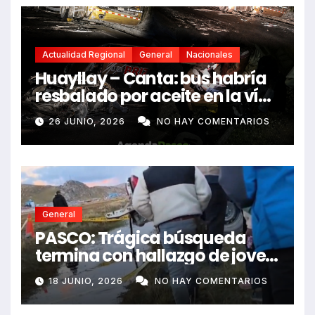
Actualidad Regional
General
Nacionales
Huayllay – Canta: bus habría
resbalado por aceite en la vía
e impactó auto siniestrado
26 JUNIO, 2026
NO HAY COMENTARIOS
dejando dos fallecidos
General
PASCO: Trágica búsqueda
termina con hallazgo de joven
sin vida en Rancas
18 JUNIO, 2026
NO HAY COMENTARIOS