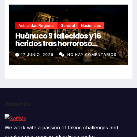
Actualidad Regional
General
Nacionales
Huánuco 9 fallecidos y 16
heridos tras horroroso
despiste de bus Real Chancas
17 JUNIO, 2026
NO HAY COMENTARIOS
que impactó contra vivienda
About Us
We work with a passion of taking challenges and
creating new ones in advertising sector.