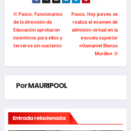
Navegación
Pasco. Funcionarios
Pasco. Hoy jueves se
de la dirección de
realiza el examen de
de
Educación aprobaron
admisión virtual en la
entradas
incentivos para ellos y
escuela superior
terceros sin sustento
«Gamaniel Blanco
Murillo»
Por
MAURIPOOL
Entrada relacionada