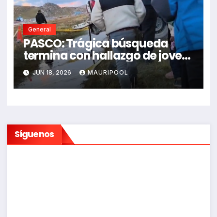
General
PASCO: Trágica búsqueda
termina con hallazgo de joven
sin vida en Rancas
JUN 18, 2026
MAURIPOOL
Síguenos