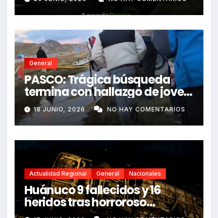
dejando dos fallecidos
General
PASCO: Trágica búsqueda
termina con hallazgo de joven
sin vida en Rancas
18 JUNIO, 2026
NO HAY COMENTARIOS
Actualidad Regional
General
Nacionales
Huánuco 9 fallecidos y 16
heridos tras horroroso
despiste de bus Real Chancas