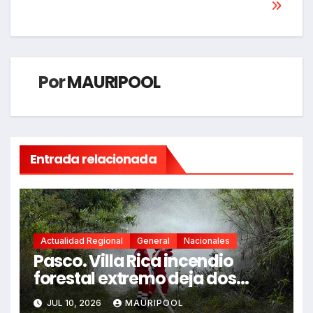
Por
MAURIPOOL
Entrada relacionada
Actualidad Regional
General
Nacionales
Pasco. Villa Rica incendio
forestal extremo deja dos
fallecidos y heridos
JUL 10, 2026
MAURIPOOL