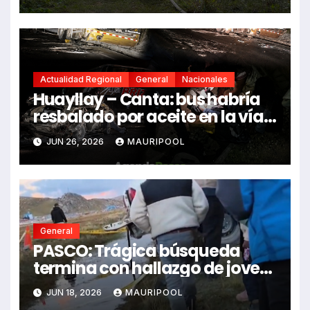
Actualidad Regional
General
Nacionales
Huayllay – Canta: bus habría
resbalado por aceite en la vía e
impactó auto siniestrado
JUN 26, 2026
MAURIPOOL
dejando dos fallecidos
General
PASCO: Trágica búsqueda
termina con hallazgo de joven
sin vida en Rancas
JUN 18, 2026
MAURIPOOL