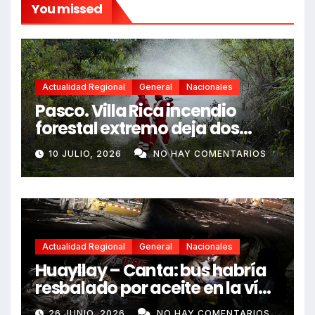
You missed
Actualidad Regional
General
Nacionales
Pasco. Villa Rica incendio
forestal extremo deja dos
fallecidos y heridos
10 JULIO, 2026
NO HAY COMENTARIOS
Actualidad Regional
General
Nacionales
Huayllay – Canta: bus habría
resbalado por aceite en la vía
e impactó auto siniestrado
26 JUNIO, 2026
NO HAY COMENTARIOS