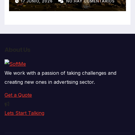
17 JUNIO, 2026
NO HAY COMENTARIOS
que impactó contra vivienda
About Us
We work with a passion of taking challenges and
creating new ones in advertising sector.
Get a Quote
Lets Start Talking