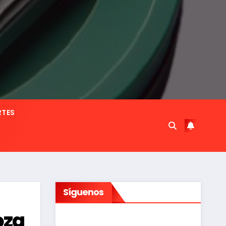
RTES
Síguenos
oza