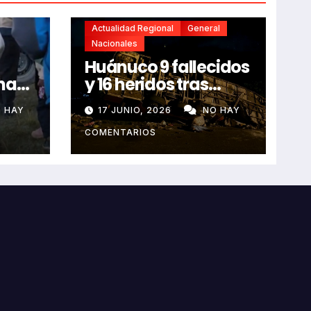
Actualidad Regional
General
Nacionales
Huánuco 9 fallecidos
na
y 16 heridos tras
horroroso despiste
 HAY
17 JUNIO, 2026
NO HAY
de bus Real Chancas
que impactó contra
COMENTARIOS
vivienda