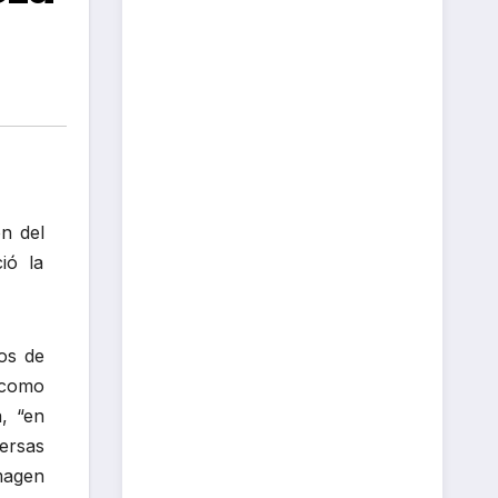
on del
ió la
os de
 como
, “en
ersas
imagen