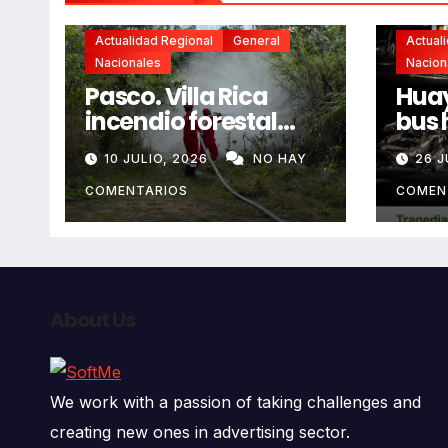
Actualidad Regional
General
Actual
Nacionales
Nacion
Pasco. Villa Rica
Huay
incendio forestal
bus 
extremo deja dos
resb
10 JULIO, 2026
NO HAY
26 J
fallecidos y heridos
en l
auto
COMENTARIOS
COMEN
deja
fall
About Us
We work with a passion of taking challenges and
creating new ones in advertising sector.