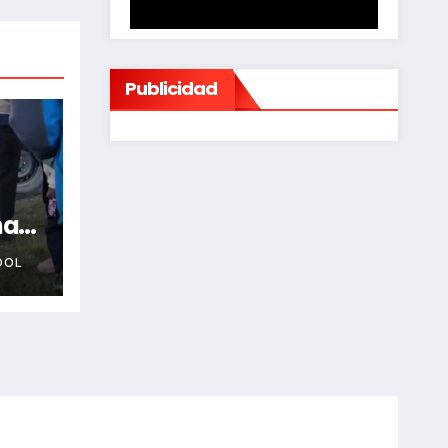
Publicidad
na
OOL