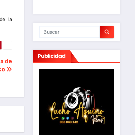
de la
Publicidad
sa de
sco