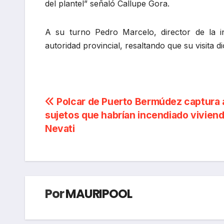
del plantel” señaló Callupe Gora.
A su turno Pedro Marcelo, director de la ins
autoridad provincial, resaltando que su visita d
Navegación
Polcar de Puerto Bermúdez captura 
sujetos que habrían incendiado vivien
de
Nevati
entradas
Por
MAURIPOOL