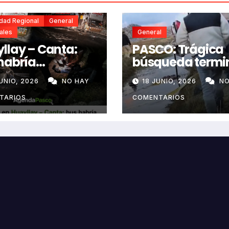
idad Regional
General
ales
General
llay – Canta:
PASCO: Trágica
habría
búsqueda termi
alado por aceite
con hallazgo de
UNIO, 2026
NO HAY
18 JUNIO, 2026
NO
a vía e impactó
joven sin vida en
 siniestrado
Rancas
TARIOS
COMENTARIOS
ndo dos
ecidos