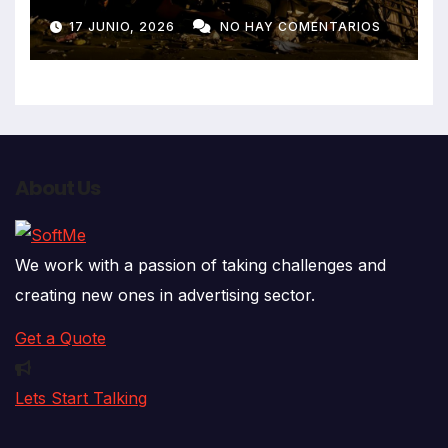
despiste de bus Real Chancas
17 JUNIO, 2026
NO HAY COMENTARIOS
que impactó contra vivienda
About Us
We work with a passion of taking challenges and
creating new ones in advertising sector.
Get a Quote
Lets Start Talking