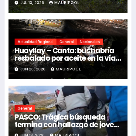
JUL 10, 2026
MAURIPOOL
Actualidad Regional
General
Nacionales
Huayllay – Canta: bus habría
resbalado por aceite en la vía e
impactó auto siniestrado
JUN 26, 2026
MAURIPOOL
dejando dos fallecidos
General
PASCO: Trágica búsqueda
termina con hallazgo de joven
sin vida en Rancas
JUN 18, 2026
MAURIPOOL