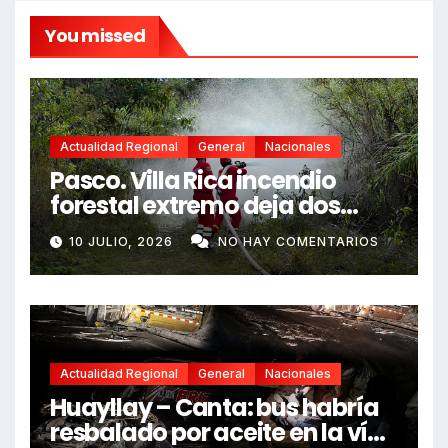
You missed
Actualidad Regional
General
Nacionales
Pasco. Villa Rica incendio
forestal extremo deja dos
fallecidos y heridos
10 JULIO, 2026
NO HAY COMENTARIOS
Actualidad Regional
General
Nacionales
Huayllay – Canta: bus habría
resbalado por aceite en la vía