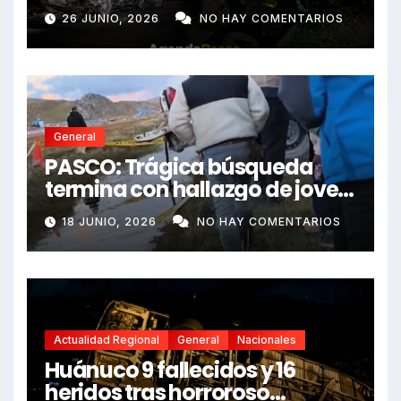
e impactó auto siniestrado
26 JUNIO, 2026
NO HAY COMENTARIOS
dejando dos fallecidos
General
PASCO: Trágica búsqueda
termina con hallazgo de joven
sin vida en Rancas
18 JUNIO, 2026
NO HAY COMENTARIOS
Actualidad Regional
General
Nacionales
Huánuco 9 fallecidos y 16
heridos tras horroroso