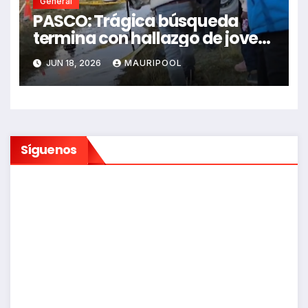
General
PASCO: Trágica búsqueda
termina con hallazgo de joven
sin vida en Rancas
JUN 18, 2026
MAURIPOOL
Síguenos