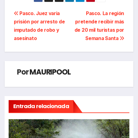
Navegación
Pasco. Juez varia
Pasco. La región
prisión por arresto de
pretende recibir más
de
imputado de robo y
de 20 mil turistas por
entradas
asesinato
Semana Santa
Por
MAURIPOOL
Entrada relacionada