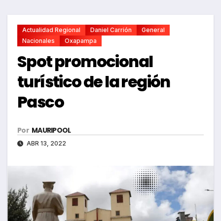
Actualidad Regional
Daniel Carrión
General
Nacionales
Oxapampa
Spot promocional
turístico de la región
Pasco
Por
MAURIPOOL
ABR 13, 2022