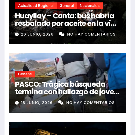
Actualidad Regional
General
Nacionales
Huayllay – Canta: bus habría
resbalado por aceite en la vía
e impactó auto siniestrado
26 JUNIO, 2026
NO HAY COMENTARIOS
dejando dos fallecidos
General
PASCO: Trágica búsqueda
termina con hallazgo de joven
sin vida en Rancas
18 JUNIO, 2026
NO HAY COMENTARIOS