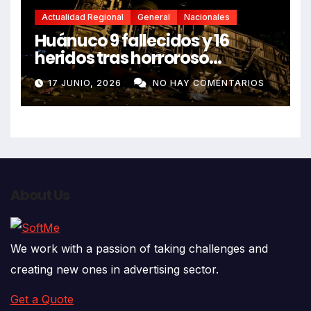
Actualidad Regional
General
Nacionales
Huánuco 9 fallecidos y 16
heridos tras horroroso
despiste de bus Real Chancas
17 JUNIO, 2026
NO HAY COMENTARIOS
que impactó contra vivienda
About Us
We work with a passion of taking challenges and
creating new ones in advertising sector.
Get a Quote