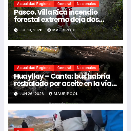
Actualidad Regional
General
Nacionales
Pasco. Villa Rica incendio
forestal extremo deja dos
fallecidos y heridos
JUL 10, 2026
MAURIPOOL
Actualidad Regional
General
Nacionales
Huayllay – Canta: bus habría
resbalado por aceite en la vía e
impactó auto siniestrado
JUN 26, 2026
MAURIPOOL
dejando dos fallecidos