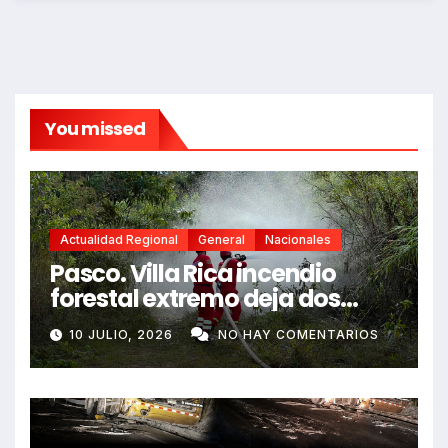
You missed
Actualidad Regional
General
Nacionales
Pasco. Villa Rica incendio
forestal extremo deja dos
fallecidos y heridos
10 JULIO, 2026
NO HAY COMENTARIOS