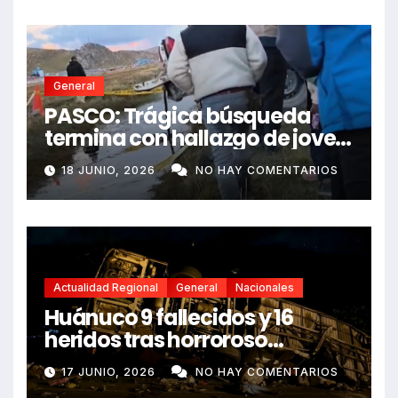
General
PASCO: Trágica búsqueda
termina con hallazgo de joven
sin vida en Rancas
18 JUNIO, 2026
NO HAY COMENTARIOS
Actualidad Regional
General
Nacionales
Huánuco 9 fallecidos y 16
heridos tras horroroso
despiste de bus Real Chancas
17 JUNIO, 2026
NO HAY COMENTARIOS
que impactó contra vivienda