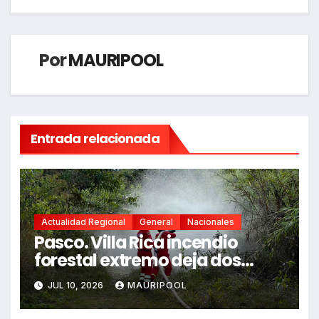
Por
MAURIPOOL
Entrada relacionada
Actualidad Regional
General
Nacionales
Pasco. Villa Rica incendio
forestal extremo deja dos
fallecidos y heridos
JUL 10, 2026
MAURIPOOL