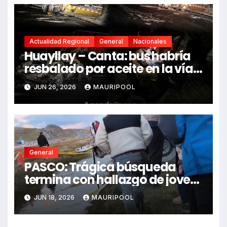
Actualidad Regional
General
Nacionales
Huayllay – Canta: bus habría
resbalado por aceite en la vía e
impactó auto siniestrado
JUN 26, 2026
MAURIPOOL
dejando dos fallecidos
General
PASCO: Trágica búsqueda
termina con hallazgo de joven
sin vida en Rancas
JUN 18, 2026
MAURIPOOL