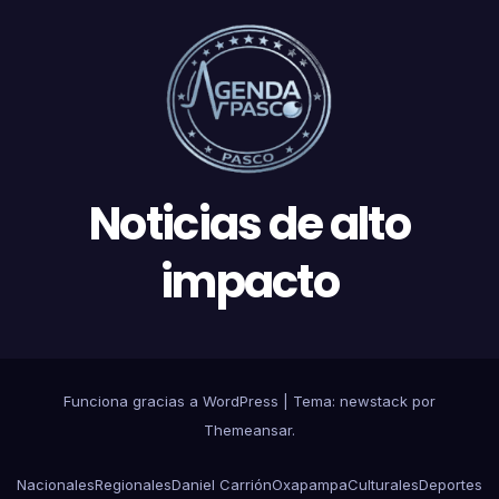
Noticias de alto
impacto
Funciona gracias a WordPress
|
Tema: newstack por
Themeansar
.
Nacionales
Regionales
Daniel Carrión
Oxapampa
Culturales
Deportes