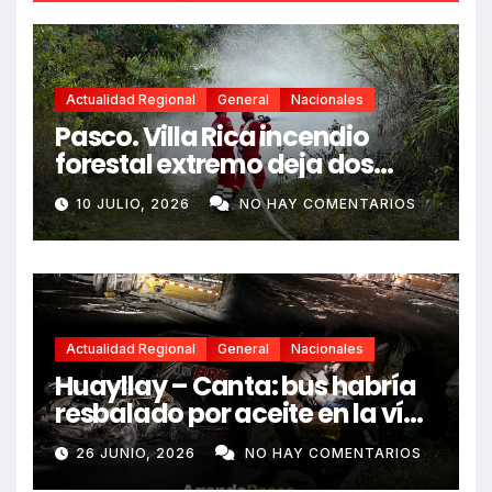
Actualidad Regional
General
Nacionales
Pasco. Villa Rica incendio
forestal extremo deja dos
fallecidos y heridos
10 JULIO, 2026
NO HAY COMENTARIOS
Actualidad Regional
General
Nacionales
Huayllay – Canta: bus habría
resbalado por aceite en la vía
e impactó auto siniestrado
26 JUNIO, 2026
NO HAY COMENTARIOS
dejando dos fallecidos