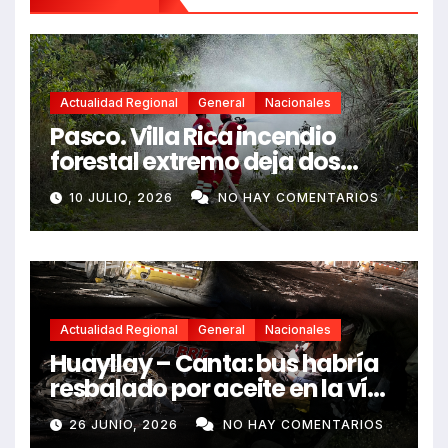
Actualidad Regional
General
Nacionales
Pasco. Villa Rica incendio
forestal extremo deja dos
fallecidos y heridos
10 JULIO, 2026
NO HAY COMENTARIOS
Actualidad Regional
General
Nacionales
Huayllay – Canta: bus habría
resbalado por aceite en la vía
e impactó auto siniestrado
26 JUNIO, 2026
NO HAY COMENTARIOS
dejando dos fallecidos