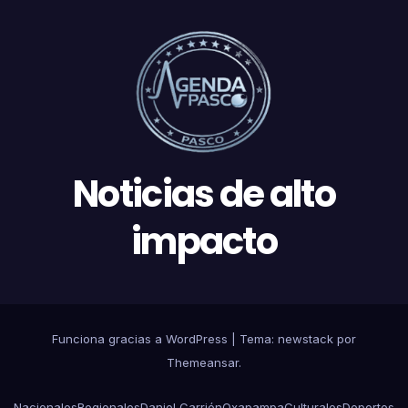
Noticias de alto
impacto
Funciona gracias a WordPress
|
Tema: newstack por
Themeansar
.
Nacionales
Regionales
Daniel Carrión
Oxapampa
Culturales
Deportes