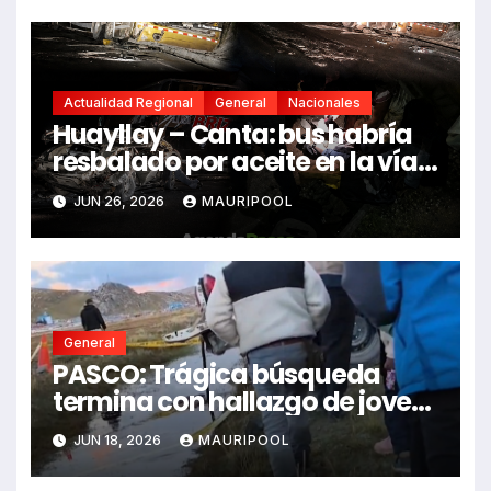
Actualidad Regional
General
Nacionales
Huayllay – Canta: bus habría
resbalado por aceite en la vía e
impactó auto siniestrado
JUN 26, 2026
MAURIPOOL
dejando dos fallecidos
General
PASCO: Trágica búsqueda
termina con hallazgo de joven
sin vida en Rancas
JUN 18, 2026
MAURIPOOL