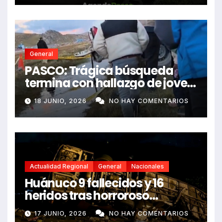
General
PASCO: Trágica búsqueda
termina con hallazgo de joven
sin vida en Rancas
18 JUNIO, 2026
NO HAY COMENTARIOS
Actualidad Regional
General
Nacionales
Huánuco 9 fallecidos y 16
heridos tras horroroso
despiste de bus Real Chancas
17 JUNIO, 2026
NO HAY COMENTARIOS
que impactó contra vivienda