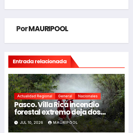
Por
MAURIPOOL
Entrada relacionada
Actualidad Regional
General
Nacionales
Pasco. Villa Rica incendio
forestal extremo deja dos
fallecidos y heridos
JUL 10, 2026
MAURIPOOL