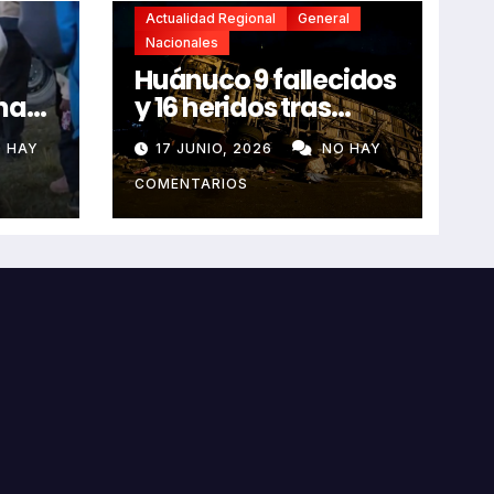
Actualidad Regional
General
Nacionales
Huánuco 9 fallecidos
na
y 16 heridos tras
horroroso despiste
 HAY
17 JUNIO, 2026
NO HAY
de bus Real Chancas
que impactó contra
COMENTARIOS
vivienda