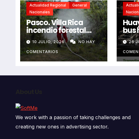
Actualidad Regional
General
Actual
Nacionales
Nacion
Pasco. Villa Rica
Huay
incendio forestal
bus 
extremo deja dos
resb
10 JULIO, 2026
NO HAY
26 J
fallecidos y heridos
en l
auto
COMENTARIOS
COMEN
deja
fall
About Us
We work with a passion of taking challenges and
creating new ones in advertising sector.