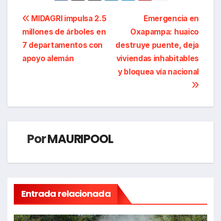
Navegación
MIDAGRI impulsa 2.5
Emergencia en
millones de árboles en
Oxapampa: huaico
de
7 departamentos con
destruye puente, deja
entradas
apoyo alemán
viviendas inhabitables
y bloquea vía nacional
Por
MAURIPOOL
Entrada relacionada