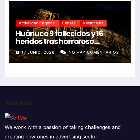
Actualidad Regional
General
Nacionales
Huánuco 9 fallecidos y 16
heridos tras horroroso
despiste de bus Real Chancas
17 JUNIO, 2026
NO HAY COMENTARIOS
que impactó contra vivienda
About Us
We work with a passion of taking challenges and
creating new ones in advertising sector.