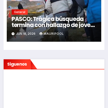
General
PASCO: Trágica búsqueda
termina con hallazgo de joven
sin vida en Rancas
JUN 18, 2026
MAURIPOOL
Síguenos