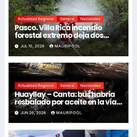
Actualidad Regional
General
Nacionales
Pasco. Villa Rica incendio
forestal extremo deja dos
fallecidos y heridos
JUL 10, 2026
MAURIPOOL
Actualidad Regional
General
Nacionales
Huayllay – Canta: bus habría
resbalado por aceite en la vía e
impactó auto siniestrado
JUN 26, 2026
MAURIPOOL
dejando dos fallecidos