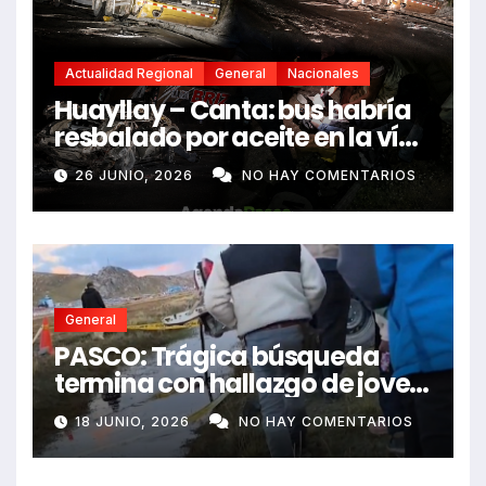
Actualidad Regional
General
Nacionales
Huayllay – Canta: bus habría
resbalado por aceite en la vía
e impactó auto siniestrado
26 JUNIO, 2026
NO HAY COMENTARIOS
dejando dos fallecidos
General
PASCO: Trágica búsqueda
termina con hallazgo de joven
sin vida en Rancas
18 JUNIO, 2026
NO HAY COMENTARIOS