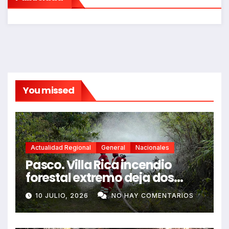
You missed
Actualidad Regional
General
Nacionales
Pasco. Villa Rica incendio
forestal extremo deja dos
fallecidos y heridos
10 JULIO, 2026
NO HAY COMENTARIOS