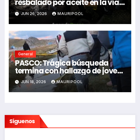
resbalado por aceite en la vía e
impactó auto siniestrado
JUN 26, 2026
MAURIPOOL
dejando dos fallecidos
General
PASCO: Trágica búsqueda
termina con hallazgo de joven
sin vida en Rancas
JUN 18, 2026
MAURIPOOL
Síguenos