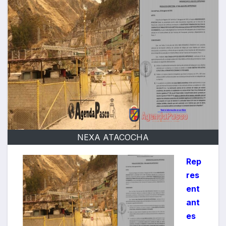
NEXA ATACOCHA
Rep
res
ent
ant
es