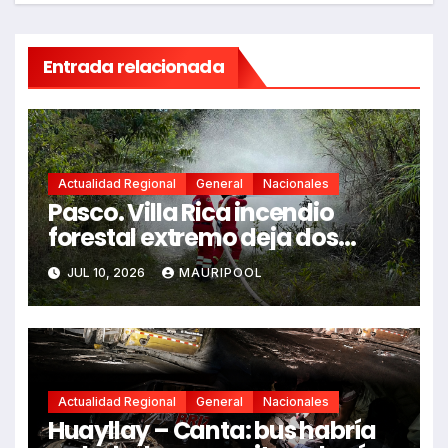
Entrada relacionada
Actualidad Regional
General
Nacionales
Pasco. Villa Rica incendio
forestal extremo deja dos
fallecidos y heridos
JUL 10, 2026
MAURIPOOL
Actualidad Regional
General
Nacionales
Huayllay – Canta: bus habría