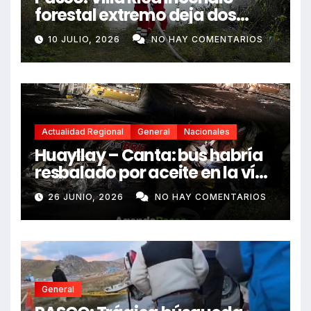
forestal extremo deja dos
fallecidos y heridos
10 JULIO, 2026
NO HAY COMENTARIOS
Actualidad Regional
General
Nacionales
Huayllay – Canta: bus habría
resbalado por aceite en la vía
e impactó auto siniestrado
26 JUNIO, 2026
NO HAY COMENTARIOS
dejando dos fallecidos
General