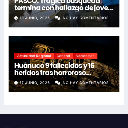
PASCO: Trágica búsqueda
termina con hallazgo de joven
sin vida en Rancas
18 JUNIO, 2026
NO HAY COMENTARIOS
Actualidad Regional
General
Nacionales
Huánuco 9 fallecidos y 16
heridos tras horroroso
despiste de bus Real Chancas
17 JUNIO, 2026
NO HAY COMENTARIOS
que impactó contra vivienda