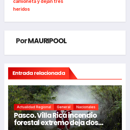
camioneta y dejan tres
heridos
Por
MAURIPOOL
Entrada relacionada
Actualidad Regional
General
Nacionales
Pasco. Villa Rica incendio
forestal extremo deja dos
fallecidos y heridos