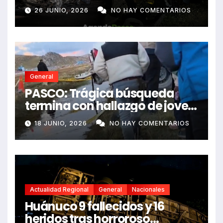
e impactó auto siniestrado
26 JUNIO, 2026
NO HAY COMENTARIOS
dejando dos fallecidos
General
PASCO: Trágica búsqueda
termina con hallazgo de joven
sin vida en Rancas
18 JUNIO, 2026
NO HAY COMENTARIOS
Actualidad Regional
General
Nacionales
Huánuco 9 fallecidos y 16
heridos tras horroroso