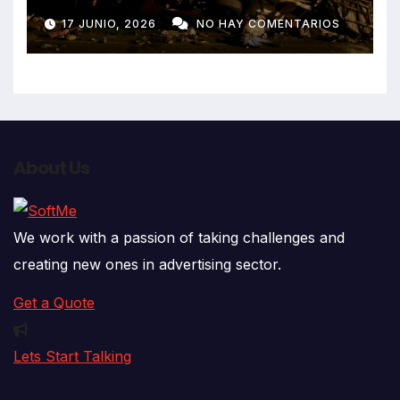
despiste de bus Real Chancas
17 JUNIO, 2026
NO HAY COMENTARIOS
que impactó contra vivienda
About Us
We work with a passion of taking challenges and
creating new ones in advertising sector.
Get a Quote
Lets Start Talking