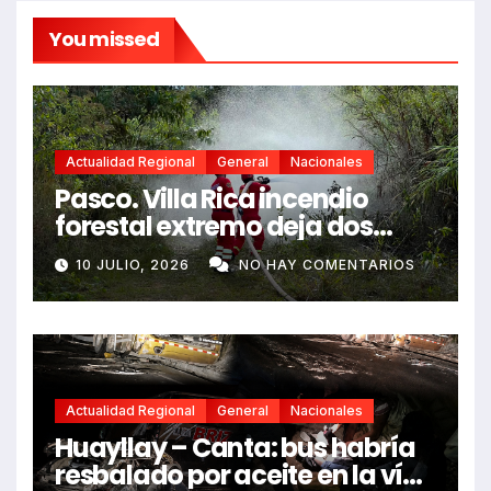
You missed
Actualidad Regional
General
Nacionales
Pasco. Villa Rica incendio
forestal extremo deja dos
fallecidos y heridos
10 JULIO, 2026
NO HAY COMENTARIOS
Actualidad Regional
General
Nacionales
Huayllay – Canta: bus habría
resbalado por aceite en la vía