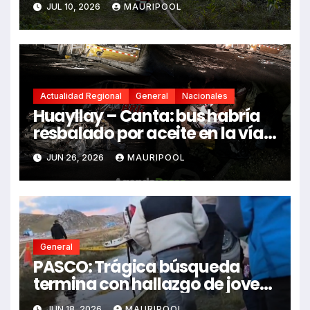
JUL 10, 2026
MAURIPOOL
Actualidad Regional
General
Nacionales
Huayllay – Canta: bus habría
resbalado por aceite en la vía e
impactó auto siniestrado
JUN 26, 2026
MAURIPOOL
dejando dos fallecidos
General
PASCO: Trágica búsqueda
termina con hallazgo de joven
sin vida en Rancas
JUN 18, 2026
MAURIPOOL