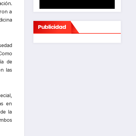
ción.
ron a
icina
Publicidad
sedad
 Como
ía de
n las
ecial,
as en
de la
ambos