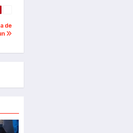
ia de
un