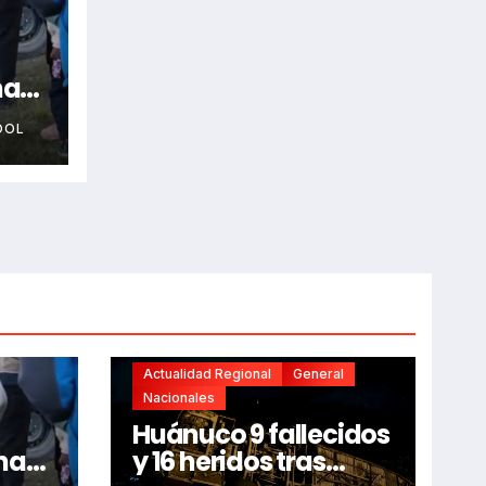
na
OOL
Actualidad Regional
General
Nacionales
Huánuco 9 fallecidos
na
y 16 heridos tras