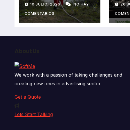
extremo deja dos
resb
10 JULIO, 2026
NO HAY
26 J
fallecidos y heridos
en l
auto
COMENTARIOS
COMEN
deja
fall
About Us
We work with a passion of taking challenges and
creating new ones in advertising sector.
Get a Quote
Lets Start Talking