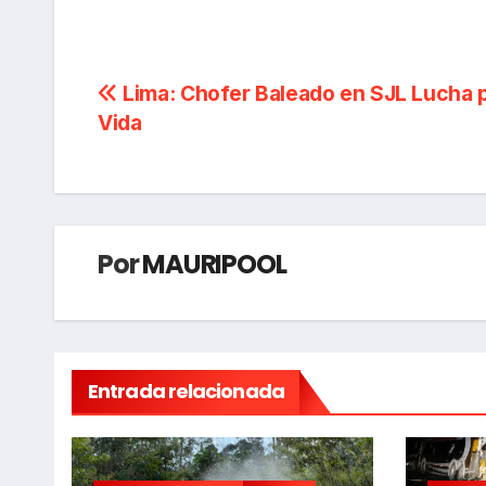
Navegación
Lima: Chofer Baleado en SJL Lucha 
Vida
de
entradas
Por
MAURIPOOL
Entrada relacionada