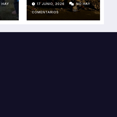
horroroso despiste
 HAY
17 JUNIO, 2026
NO HAY
de bus Real Chancas
que impactó contra
COMENTARIOS
vivienda