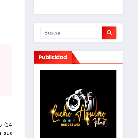
Publicidad
as (24
e sus