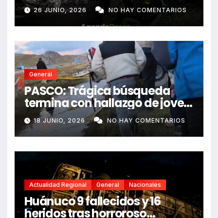
e impactó auto siniestrado
26 JUNIO, 2026
NO HAY COMENTARIOS
dejando dos fallecidos
General
PASCO: Trágica búsqueda
termina con hallazgo de joven
sin vida en Rancas
18 JUNIO, 2026
NO HAY COMENTARIOS
Actualidad Regional
General
Nacionales
Huánuco 9 fallecidos y 16
heridos tras horroroso