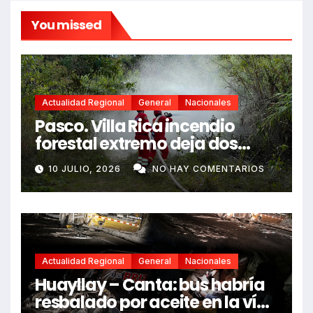
You missed
Actualidad Regional
General
Nacionales
Pasco. Villa Rica incendio
forestal extremo deja dos
fallecidos y heridos
10 JULIO, 2026
NO HAY COMENTARIOS
Actualidad Regional
General
Nacionales
Huayllay – Canta: bus habría
resbalado por aceite en la vía