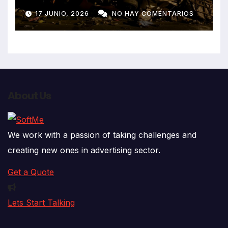
despiste de bus Real Chancas
17 JUNIO, 2026
NO HAY COMENTARIOS
que impactó contra vivienda
About Us
We work with a passion of taking challenges and
creating new ones in advertising sector.
Get a Quote
Lets Start Talking