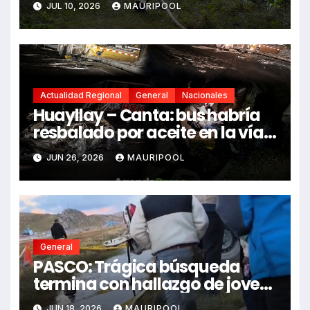
JUL 10, 2026
MAURIPOOL
Actualidad Regional
General
Nacionales
Huayllay – Canta: bus habría
resbalado por aceite en la vía e
impactó auto siniestrado
JUN 26, 2026
MAURIPOOL
dejando dos fallecidos
General
PASCO: Trágica búsqueda
termina con hallazgo de joven
sin vida en Rancas
JUN 18, 2026
MAURIPOOL