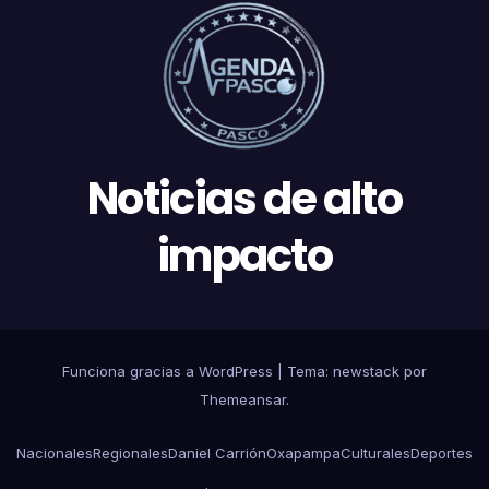
Noticias de alto
impacto
Funciona gracias a WordPress
|
Tema: newstack por
Themeansar
.
Nacionales
Regionales
Daniel Carrión
Oxapampa
Culturales
Deportes