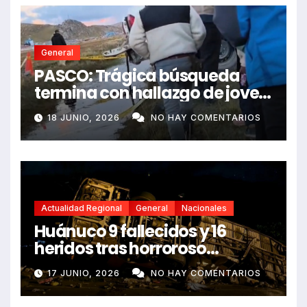
General
PASCO: Trágica búsqueda
termina con hallazgo de joven
sin vida en Rancas
18 JUNIO, 2026
NO HAY COMENTARIOS
Actualidad Regional
General
Nacionales
Huánuco 9 fallecidos y 16
heridos tras horroroso
despiste de bus Real Chancas
17 JUNIO, 2026
NO HAY COMENTARIOS
que impactó contra vivienda