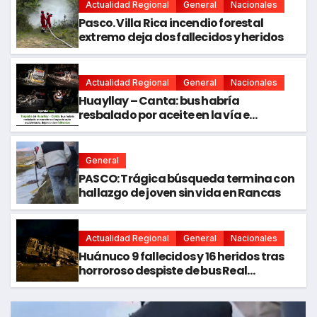
Actualidad Regional
General
Nacionales
Pasco. Villa Rica incendio forestal
extremo deja dos fallecidos y heridos
Actualidad Regional
General
Nacionales
Huayllay – Canta: bus habría
resbalado por aceite en la vía e
impactó auto siniestrado dejando dos
fallecidos
General
PASCO: Trágica búsqueda termina con
hallazgo de joven sin vida en Rancas
Actualidad Regional
General
Nacionales
Huánuco 9 fallecidos y 16 heridos tras
horroroso despiste de bus Real
Chancas que impactó contra vivienda