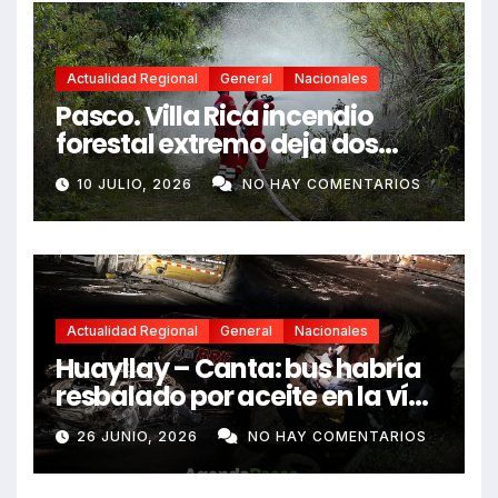
Actualidad Regional
General
Nacionales
Pasco. Villa Rica incendio
forestal extremo deja dos
fallecidos y heridos
10 JULIO, 2026
NO HAY COMENTARIOS
Actualidad Regional
General
Nacionales
Huayllay – Canta: bus habría
resbalado por aceite en la vía
e impactó auto siniestrado
26 JUNIO, 2026
NO HAY COMENTARIOS
dejando dos fallecidos