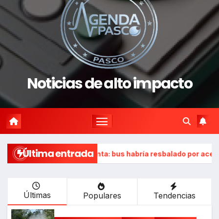
Noticias de alto impacto
Última entrada
Huayllay – Canta: bus habría resbalado por aceite en la vía e i
Últimas
Populares
Tendencias