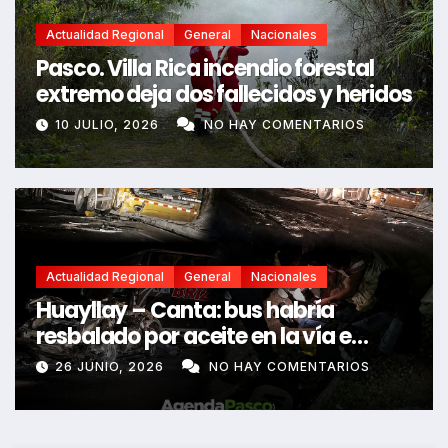
Actualidad Regional
General
Nacionales
Pasco. Villa Rica incendio forestal
extremo deja dos fallecidos y heridos
10 JULIO, 2026
NO HAY COMENTARIOS
Actualidad Regional
General
Nacionales
Huayllay – Canta: bus habría
resbalado por aceite en la vía e
impactó auto siniestrado dejando
26 JUNIO, 2026
NO HAY COMENTARIOS
dos fallecidos