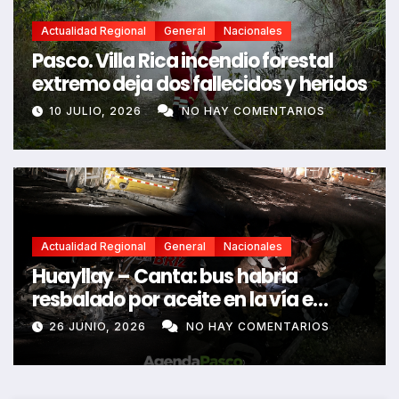
Actualidad Regional
General
Nacionales
Pasco. Villa Rica incendio forestal
extremo deja dos fallecidos y heridos
10 JULIO, 2026
NO HAY COMENTARIOS
Actualidad Regional
General
Nacionales
Huayllay – Canta: bus habría
resbalado por aceite en la vía e
impactó auto siniestrado dejando
26 JUNIO, 2026
NO HAY COMENTARIOS
dos fallecidos