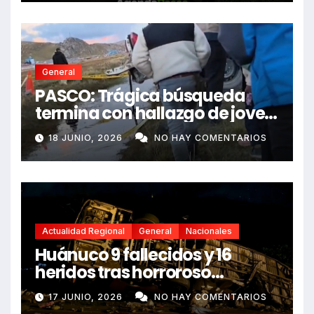
General
PASCO: Trágica búsqueda
termina con hallazgo de joven
sin vida en Rancas
18 JUNIO, 2026
NO HAY COMENTARIOS
Actualidad Regional
General
Nacionales
Huánuco 9 fallecidos y 16
heridos tras horroroso
despiste de bus Real Chancas
17 JUNIO, 2026
NO HAY COMENTARIOS
que impactó contra vivienda