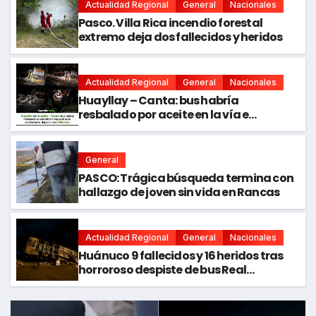
Actualidad Regional
General
Nacionales
Pasco. Villa Rica incendio forestal
extremo deja dos fallecidos y heridos
Actualidad Regional
General
Nacionales
Huayllay – Canta: bus habría
resbalado por aceite en la vía e
impactó auto siniestrado dejando dos
fallecidos
General
PASCO: Trágica búsqueda termina con
hallazgo de joven sin vida en Rancas
Actualidad Regional
General
Nacionales
Huánuco 9 fallecidos y 16 heridos tras
horroroso despiste de bus Real
Chancas que impactó contra vivienda