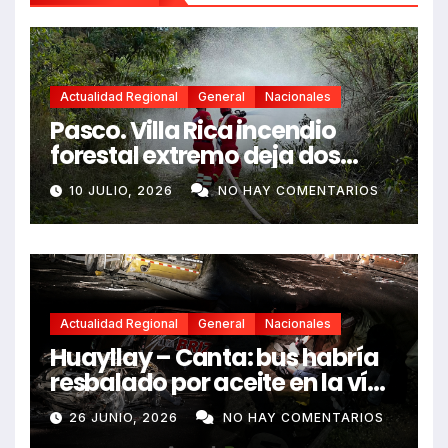
Actualidad Regional
General
Nacionales
Pasco. Villa Rica incendio
forestal extremo deja dos
fallecidos y heridos
10 JULIO, 2026
NO HAY COMENTARIOS
Actualidad Regional
General
Nacionales
Huayllay – Canta: bus habría
resbalado por aceite en la vía
e impactó auto siniestrado
26 JUNIO, 2026
NO HAY COMENTARIOS
dejando dos fallecidos