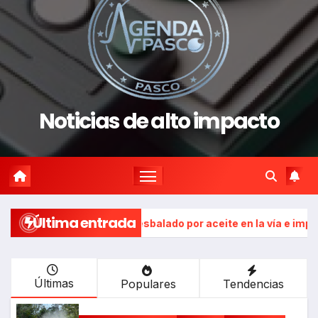
Noticias de alto impacto
Última entrada
bus habría resbalado por aceite en la vía e impactó auto sinies
Últimas
Populares
Tendencias