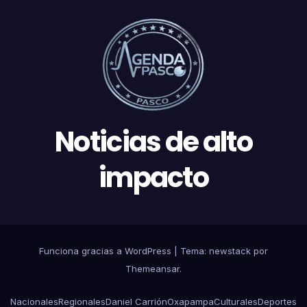
Noticias de alto
impacto
Funciona gracias a WordPress
|
Tema: newstack por
Themeansar
.
Nacionales
Regionales
Daniel Carrión
Oxapampa
Culturales
Deportes