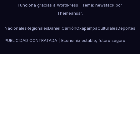
Funciona gracias a WordPress
|
Tema: newstack por
Themeansar
.
Nacionales
Regionales
Daniel Carrión
Oxapampa
Culturales
Deportes
PUBLICIDAD CONTRATADA | Economía estable, futuro seguro