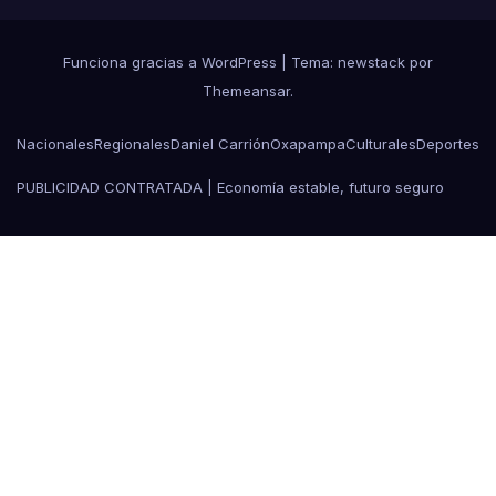
Funciona gracias a WordPress
|
Tema: newstack por
Themeansar
.
Nacionales
Regionales
Daniel Carrión
Oxapampa
Culturales
Deportes
PUBLICIDAD CONTRATADA | Economía estable, futuro seguro