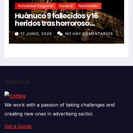
Actualidad Regional
General
Nacionales
Huánuco 9 fallecidos y 16
heridos tras horroroso
despiste de bus Real Chancas
17 JUNIO, 2026
NO HAY COMENTARIOS
que impactó contra vivienda
About Us
We work with a passion of taking challenges and
creating new ones in advertising sector.
Get a Quote