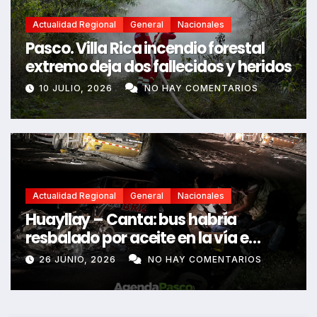
Actualidad Regional
General
Nacionales
Pasco. Villa Rica incendio forestal
extremo deja dos fallecidos y heridos
10 JULIO, 2026
NO HAY COMENTARIOS
Actualidad Regional
General
Nacionales
Huayllay – Canta: bus habría
resbalado por aceite en la vía e
impactó auto siniestrado dejando
26 JUNIO, 2026
NO HAY COMENTARIOS
dos fallecidos