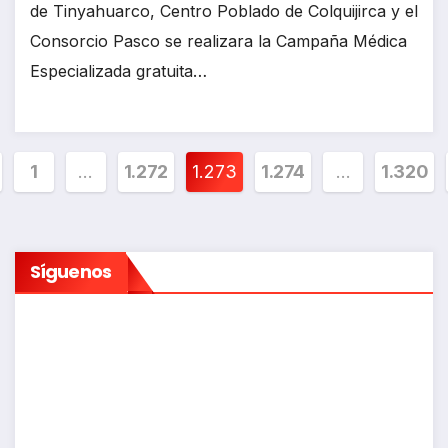
de Tinyahuarco, Centro Poblado de Colquijirca y el
Consorcio Pasco se realizara la Campaña Médica
Especializada gratuita…
ginación
1
…
1.272
1.273
1.274
…
1.320
tradas
Síguenos