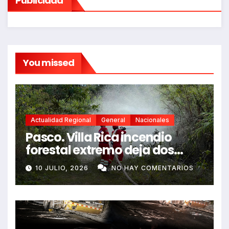
Publicidad
You missed
Actualidad Regional
General
Nacionales
Pasco. Villa Rica incendio
forestal extremo deja dos
fallecidos y heridos
10 JULIO, 2026
NO HAY COMENTARIOS