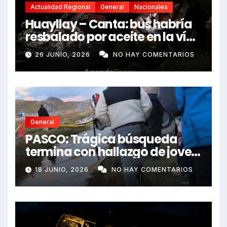
Actualidad Regional
General
Nacionales
Huayllay – Canta: bus habría
resbalado por aceite en la vía
e impactó auto siniestrado
26 JUNIO, 2026
NO HAY COMENTARIOS
dejando dos fallecidos
General
PASCO: Trágica búsqueda
termina con hallazgo de joven
sin vida en Rancas
18 JUNIO, 2026
NO HAY COMENTARIOS