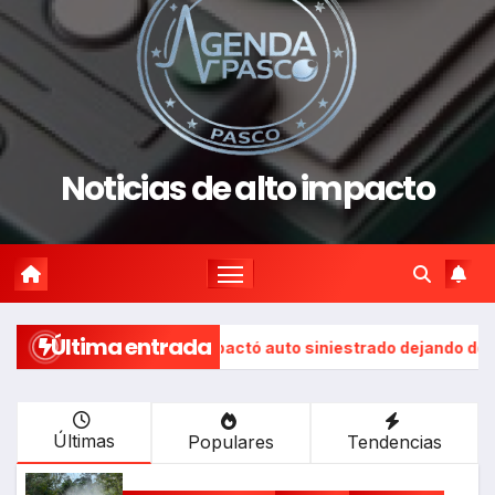
Noticias de alto impacto
Última entrada
 la vía e impactó auto siniestrado dejando dos fallecidos
Últimas
Populares
Tendencias